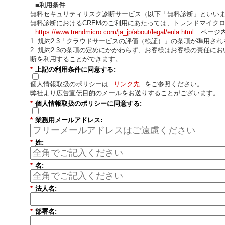
■利用条件
無料セキュリティリスク診断サービス（以下「無料診断」といいます）では、Tre
無料診断におけるCREMのご利用にあたっては、トレンドマイクロ
https://www.trendmicro.com/ja_jp/about/legal/eula.html
ページ内
1. 規約2.3「クラウドサービスの評価（検証）」の条項が準用
2. 規約2.3の条項の定めにかかわらず、お客様はお客様の責
断を利用することができます。
*
上記の利用条件に同意する:
個人情報取扱のポリシーは
リンク先
をご参照ください。
弊社より広告宣伝目的のメールをお送りすることがございます。
*
個人情報取扱のポリシーに同意する:
*
業務用メールアドレス:
*
姓:
*
名:
*
法人名:
*
部署名: