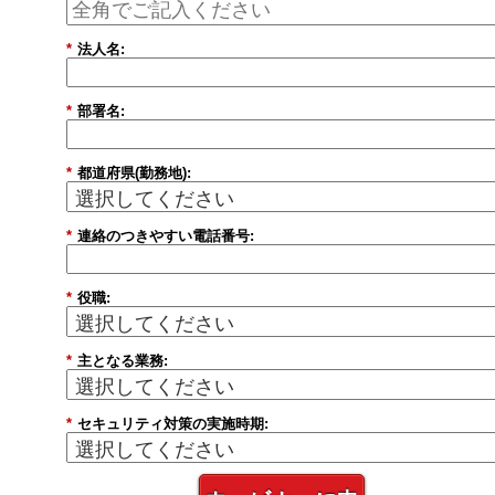
*
法人名:
*
部署名:
*
都道府県(勤務地):
*
連絡のつきやすい電話番号:
*
役職:
*
主となる業務:
*
セキュリティ対策の実施時期: