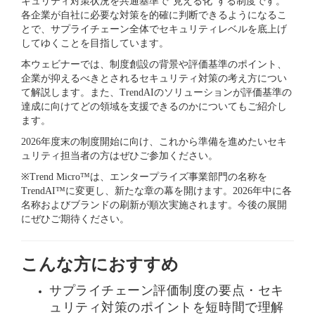
キュリティ対策状況を共通基準で“見える化”する制度です。
各企業が自社に必要な対策を的確に判断できるようになるこ
とで、サプライチェーン全体でセキュリティレベルを底上げ
してゆくことを目指しています。
本ウェビナーでは、制度創設の背景や評価基準のポイント、
企業が抑えるべきとされるセキュリティ対策の考え方につい
て解説します。また、TrendAIのソリューションが評価基準の
達成に向けてどの領域を支援できるのかについてもご紹介し
ます。
2026年度末の制度開始に向け、これから準備を進めたいセキ
ュリティ担当者の方はぜひご参加ください。
※Trend Micro™は、エンタープライズ事業部門の名称を
TrendAI™に変更し、新たな章の幕を開けます。2026年中に各
名称およびブランドの刷新が順次実施されます。今後の展開
にぜひご期待ください。
フ
こんな方におすすめ
ォ
ー
ム
サプライチェーン評価制度の要点・セキ
は
こ
ュリティ対策のポイントを短時間で理解
ち