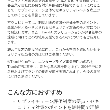
キュリティ対策状況を共通基準で“見える化”する制度です。
各企業が自社に必要な対策を的確に判断できるようになるこ
とで、サプライチェーン全体でセキュリティレベルを底上げ
してゆくことを目指しています。
本ウェビナーでは、制度創設の背景や評価基準のポイント、
企業が抑えるべきとされるセキュリティ対策の考え方につい
て解説します。また、TrendAIのソリューションが評価基準の
達成に向けてどの領域を支援できるのかについてもご紹介し
ます。
2026年度末の制度開始に向け、これから準備を進めたいセキ
ュリティ担当者の方はぜひご参加ください。
※Trend Micro™は、エンタープライズ事業部門の名称を
TrendAI™に変更し、新たな章の幕を開けます。2026年中に各
名称およびブランドの刷新が順次実施されます。今後の展開
にぜひご期待ください。
フ
こんな方におすすめ
ォ
ー
ム
サプライチェーン評価制度の要点・セキ
は
こ
ュリティ対策のポイントを短時間で理解
ち