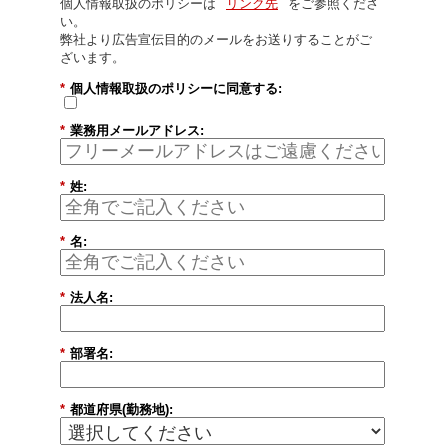
個人情報取扱のポリシーは
リンク先
をご参照くださ
い。
弊社より広告宣伝目的のメールをお送りすることがご
ざいます。
*
個人情報取扱のポリシーに同意する:
*
業務用メールアドレス:
*
姓:
*
名:
*
法人名:
*
部署名:
*
都道府県(勤務地):