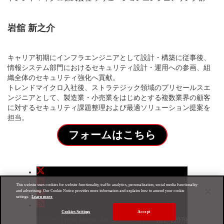
岩舘 新之介
キャリア初期にインフラエンジニアとして設計・構築に従事後、
情報システム部門におけるセキュリティ設計・運用への参画、組
織全体のセキュリティ強化へ貢献。
トレンドマイクロ入社後、ストラテジック領域のプリセールスエ
ンジニアとして、製造業・小売業をはじめとする複数業界の顧客
に対するセキュリティ課題整理および最適ソリューション提案を
担当。
フォームはこちら
This website uses cookies for website functionality, traffic analytics, personalization, social media functionality
and advertising. Our Cookie Notice provides more information and explains how to amend your cookie
settings.
Learn more
Cookies Settings
Accept
© 2026 Trend Micro. All rights reserved.
Ref. 12079